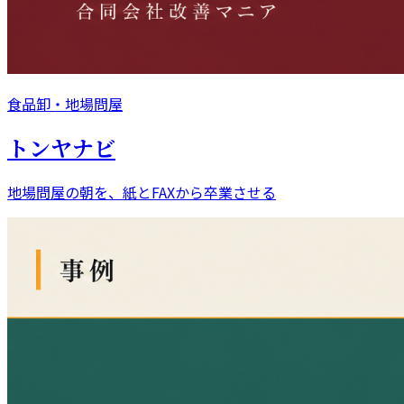
食品卸・地場問屋
トンヤナビ
地場問屋の朝を、紙とFAXから卒業させる