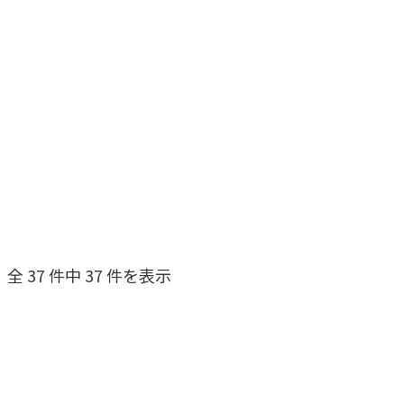
改善の手触り。
37
件 公開中
業務カテゴリ
システムカテゴリ
更新中…
全
37
件中
37
件を表示
医療・福祉
アプリ開発
老人健診システム